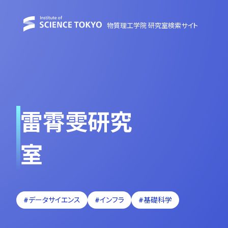
物質理工学院 研究室検索サイト
雷霄雯研究
室
#データサイエンス
#インフラ
#基礎科学