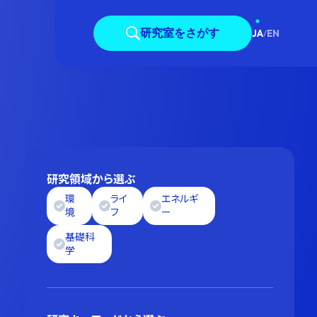
研究室をさがす
JA
/
EN
研究領域から選ぶ
環
ライ
エネルギ
境
フ
ー
基礎科
学