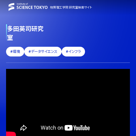
物質理工学院 研究室検索サイト
多田英司研究
室
#環境
#データサイエンス
#インフラ